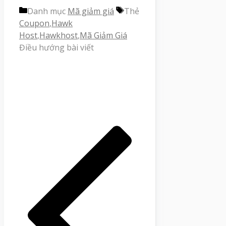
Danh mục
Mã giảm giá
Thẻ
Coupon
,
Hawk
Host
,
Hawkhost
,
Mã Giảm Giá
Điều hướng bài viết