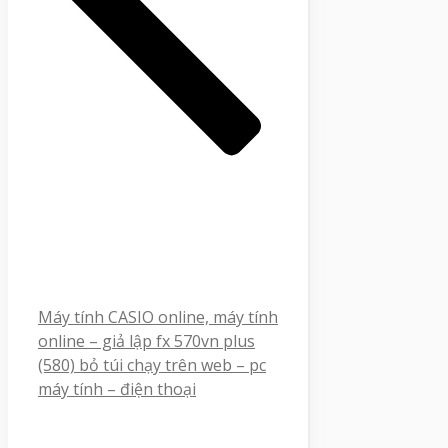
Máy tính CASIO online, máy tính
online – giả lập fx 570vn plus
(580) bỏ túi chạy trên web – pc
máy tính – điện thoại