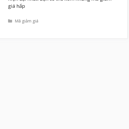
giá hấp
Danh
Mã giảm giá
mục