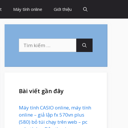
t
Máy tính online
Giới thiệu
Tìm
kiếm
cho:
Bài viết gần đây
Máy tính CASIO online, máy tính
online – giả lập fx 570vn plus
(580) bỏ túi chạy trên web – pc