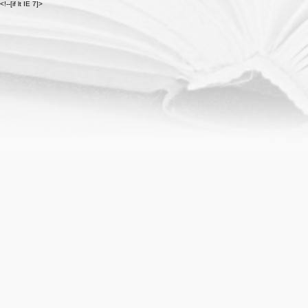
<!--[if lt IE 7]>