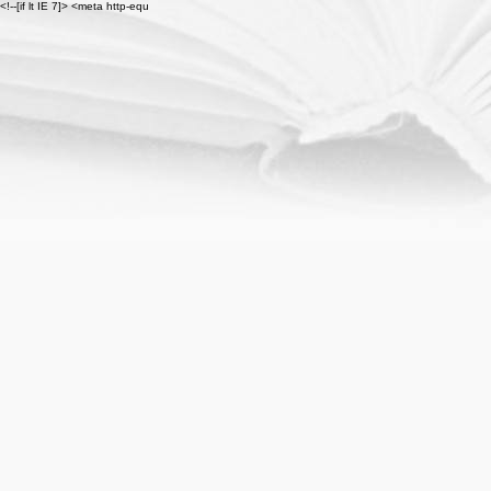
<!--[if lt IE 7]>
<meta http-equ