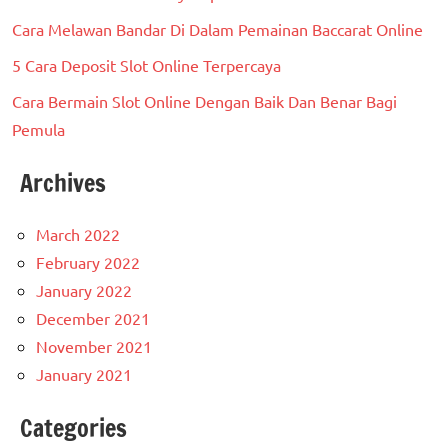
Cara Melawan Bandar Di Dalam Pemainan Baccarat Online
5 Cara Deposit Slot Online Terpercaya
Cara Bermain Slot Online Dengan Baik Dan Benar Bagi
Pemula
Archives
March 2022
February 2022
January 2022
December 2021
November 2021
January 2021
Categories