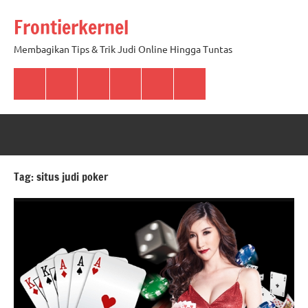
Skip
Frontierkernel
to
content
Membagikan Tips & Trik Judi Online Hingga Tuntas
Casino
Slot
Judi
Poker
Bola
Togel
Online
ONline
Online
Online
Online
Online
Tag:
situs judi poker