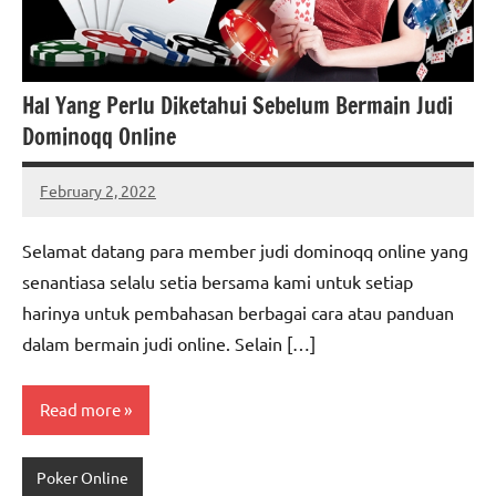
Hal Yang Perlu Diketahui Sebelum Bermain Judi
Dominoqq Online
February 2, 2022
iujek
No
comments
Selamat datang para member judi dominoqq online yang
senantiasa selalu setia bersama kami untuk setiap
harinya untuk pembahasan berbagai cara atau panduan
dalam bermain judi online. Selain […]
Read more
Poker Online