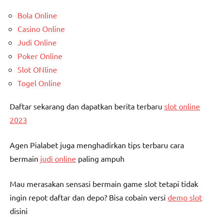
Bola Online
Casino Online
Judi Online
Poker Online
Slot ONline
Togel Online
Daftar sekarang dan dapatkan berita terbaru
slot online
2023
Agen Pialabet juga menghadirkan tips terbaru cara
bermain
judi online
paling ampuh
Mau merasakan sensasi bermain game slot tetapi tidak
ingin repot daftar dan depo? Bisa cobain versi
demo slot
disini