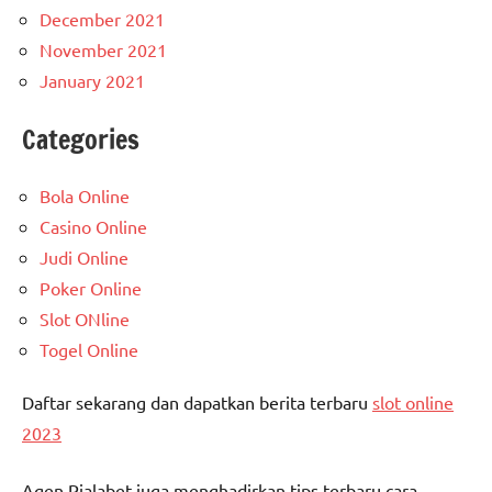
December 2021
November 2021
January 2021
Categories
Bola Online
Casino Online
Judi Online
Poker Online
Slot ONline
Togel Online
Daftar sekarang dan dapatkan berita terbaru
slot online
2023
Agen Pialabet juga menghadirkan tips terbaru cara