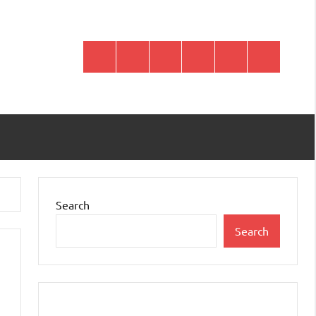
Casino
Slot
Judi
Poker
Bola
Togel
Online
ONline
Online
Online
Online
Online
Search
Search