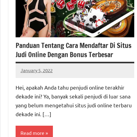
Panduan Tentang Cara Mendaftar Di Situs
Judi Online Dengan Bonus Terbesar
January 5, 2022
iujek
No
comments
Hei, apakah Anda tahu penjudi online terakhir
dekade ini? Ya, banyak sekali penjudi di luar sana
yang belum mengetahui situs judi online terbaru
dekade ini. […]
Read more