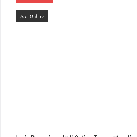
Judi Online