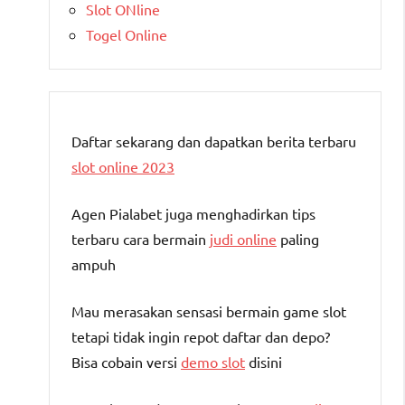
Slot ONline
Togel Online
Daftar sekarang dan dapatkan berita terbaru
slot online 2023
Agen Pialabet juga menghadirkan tips
terbaru cara bermain
judi online
paling
ampuh
Mau merasakan sensasi bermain game slot
tetapi tidak ingin repot daftar dan depo?
Bisa cobain versi
demo slot
disini