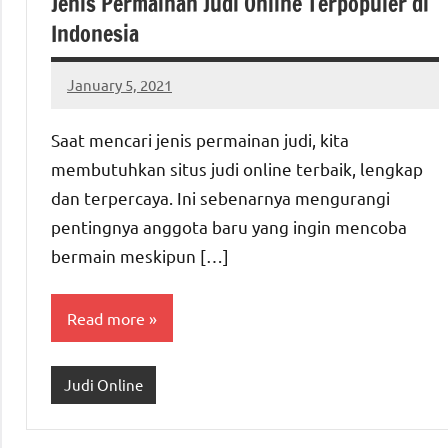
Jenis Permainan Judi Online Terpopuler di
Indonesia
January 5, 2021
iujek
No
comments
Saat mencari jenis permainan judi, kita
membutuhkan situs judi online terbaik, lengkap
dan terpercaya. Ini sebenarnya mengurangi
pentingnya anggota baru yang ingin mencoba
bermain meskipun […]
Read more
Judi Online