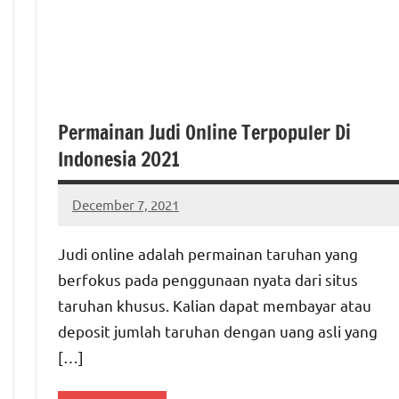
Permainan Judi Online Terpopuler Di
Indonesia 2021
December 7, 2021
iujek
No
comments
Judi online adalah permainan taruhan yang
berfokus pada penggunaan nyata dari situs
taruhan khusus. Kalian dapat membayar atau
deposit jumlah taruhan dengan uang asli yang
[…]