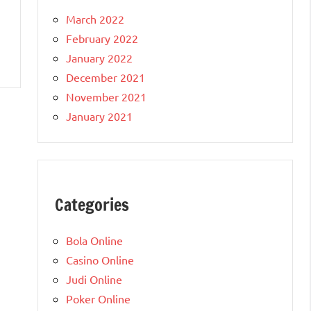
March 2022
February 2022
January 2022
December 2021
November 2021
January 2021
Categories
Bola Online
Casino Online
Judi Online
Poker Online