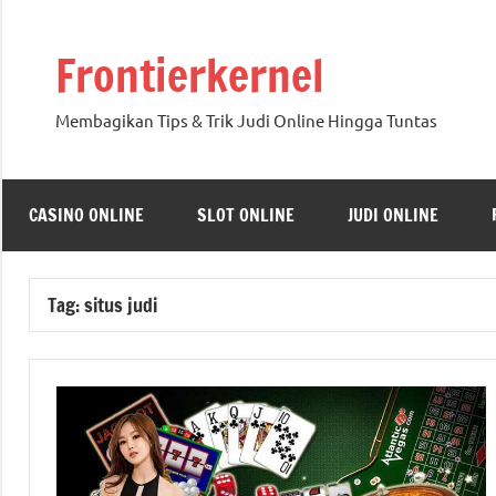
Skip
to
Frontierkernel
content
Membagikan Tips & Trik Judi Online Hingga Tuntas
CASINO ONLINE
SLOT ONLINE
JUDI ONLINE
Tag:
situs judi