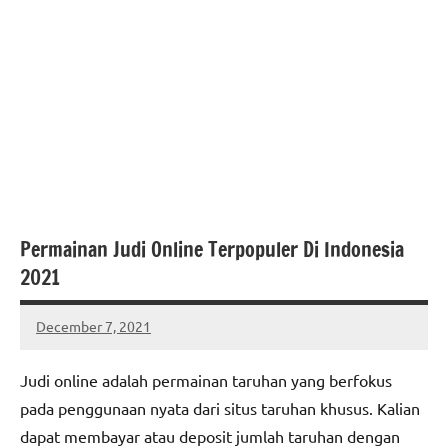
Permainan Judi Online Terpopuler Di Indonesia
2021
December 7, 2021
iujek
No
comments
Judi online adalah permainan taruhan yang berfokus
pada penggunaan nyata dari situs taruhan khusus. Kalian
dapat membayar atau deposit jumlah taruhan dengan