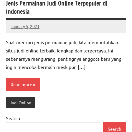
Jenis Permainan Judi Online Terpopuler di
Indonesia
January 5, 2021
iujek
No
comments
Saat mencari jenis permainan judi, kita membutuhkan
situs judi online terbaik, lengkap dan terpercaya. Ini
sebenarnya mengurangi pentingnya anggota baru yang
ingin mencoba bermain meskipun […]
Read more
Judi Online
Search
Search