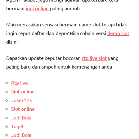
bermain
judi online
paling ampuh
Mau merasakan sensasi bermain game slot tetapi tidak
ingin repot daftar dan depo? Bisa cobain versi
demo slot
disini
Dapatkan update seputar bocoran
rtp live slot
yang
paling baru dan ampuh untuk kemenangan anda
Rtp live
Slot online
Joker123
Slot online
Judi Bola
Togel
Judi Bola