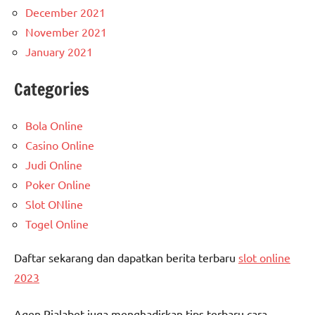
December 2021
November 2021
January 2021
Categories
Bola Online
Casino Online
Judi Online
Poker Online
Slot ONline
Togel Online
Daftar sekarang dan dapatkan berita terbaru
slot online
2023
Agen Pialabet juga menghadirkan tips terbaru cara