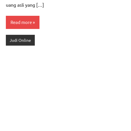
uang asli yang […]
Read more
Judi Online