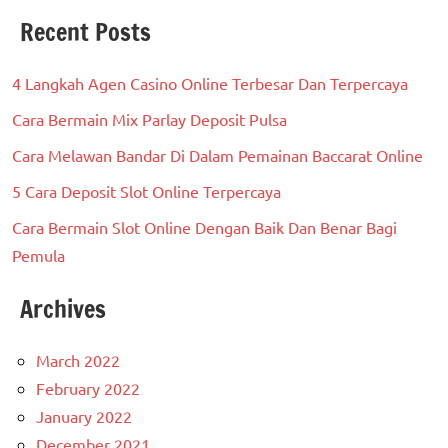
Recent Posts
4 Langkah Agen Casino Online Terbesar Dan Terpercaya
Cara Bermain Mix Parlay Deposit Pulsa
Cara Melawan Bandar Di Dalam Pemainan Baccarat Online
5 Cara Deposit Slot Online Terpercaya
Cara Bermain Slot Online Dengan Baik Dan Benar Bagi
Pemula
Archives
March 2022
February 2022
January 2022
December 2021