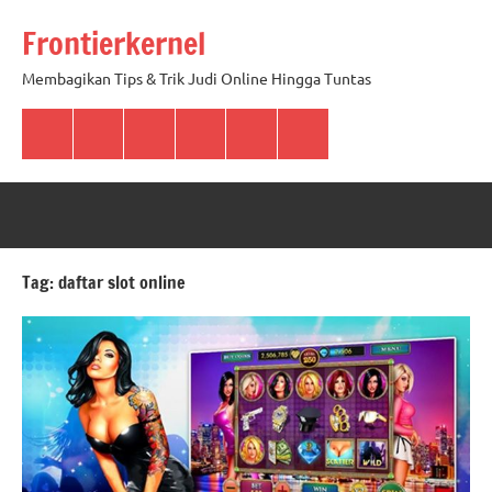
Skip
Frontierkernel
to
content
Membagikan Tips & Trik Judi Online Hingga Tuntas
Casino
Slot
Judi
Poker
Bola
Togel
Online
ONline
Online
Online
Online
Online
Tag:
daftar slot online