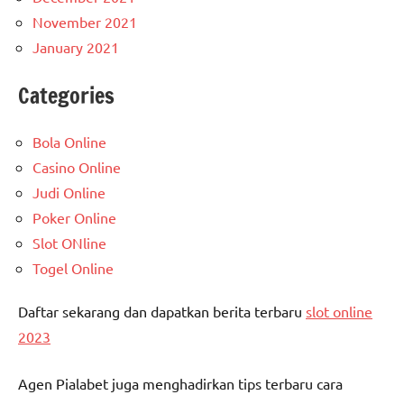
November 2021
January 2021
Categories
Bola Online
Casino Online
Judi Online
Poker Online
Slot ONline
Togel Online
Daftar sekarang dan dapatkan berita terbaru
slot online
2023
Agen Pialabet juga menghadirkan tips terbaru cara