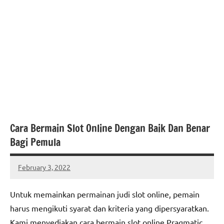
Cara Bermain Slot Online Dengan Baik Dan Benar
Bagi Pemula
February 3, 2022
iujek
No
comments
Untuk memainkan permainan judi slot online, pemain
harus mengikuti syarat dan kriteria yang dipersyaratkan.
Kami menyediakan cara bermain slot online Pragmatic