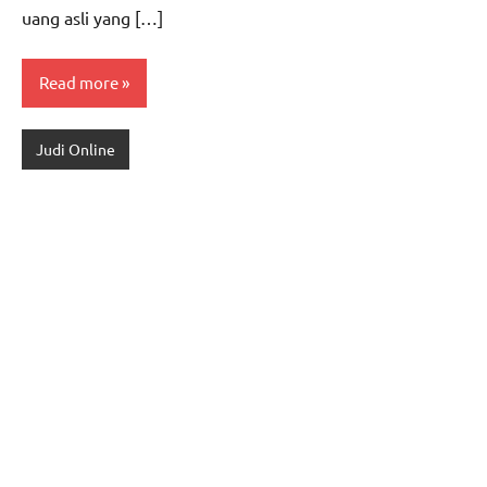
uang asli yang […]
Read more
Judi Online