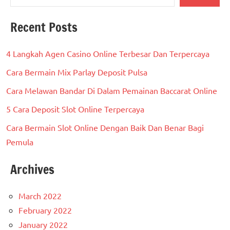
Recent Posts
4 Langkah Agen Casino Online Terbesar Dan Terpercaya
Cara Bermain Mix Parlay Deposit Pulsa
Cara Melawan Bandar Di Dalam Pemainan Baccarat Online
5 Cara Deposit Slot Online Terpercaya
Cara Bermain Slot Online Dengan Baik Dan Benar Bagi
Pemula
Archives
March 2022
February 2022
January 2022