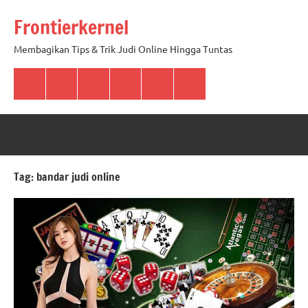
Skip
Frontierkernel
to
content
Membagikan Tips & Trik Judi Online Hingga Tuntas
Casino
Slot
Judi
Poker
Bola
Togel
Online
ONline
Online
Online
Online
Online
Tag:
bandar judi online