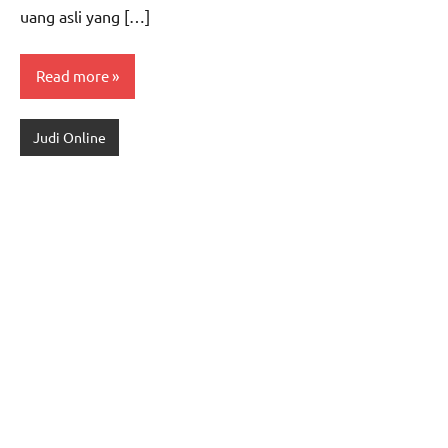
uang asli yang […]
Read more
Judi Online