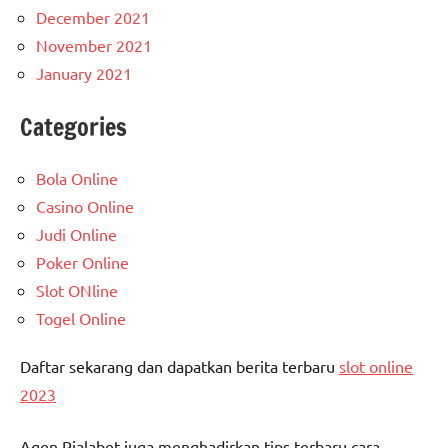
December 2021
November 2021
January 2021
Categories
Bola Online
Casino Online
Judi Online
Poker Online
Slot ONline
Togel Online
Daftar sekarang dan dapatkan berita terbaru
slot online
2023
Agen Pialabet juga menghadirkan tips terbaru cara