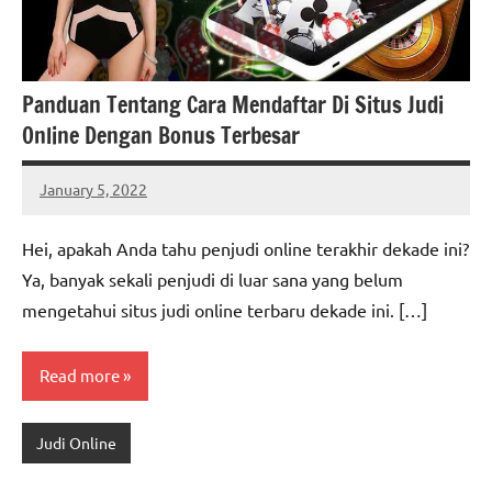
Panduan Tentang Cara Mendaftar Di Situs Judi
Online Dengan Bonus Terbesar
January 5, 2022
iujek
No
comments
Hei, apakah Anda tahu penjudi online terakhir dekade ini?
Ya, banyak sekali penjudi di luar sana yang belum
mengetahui situs judi online terbaru dekade ini. […]
Read more
Judi Online