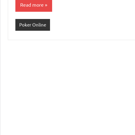
Read more
Poker Online