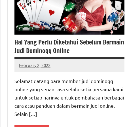
Hal Yang Perlu Diketahui Sebelum Bermain
Judi Dominoqq Online
February 2, 2022
iujek
No
comments
Selamat datang para member judi dominoqq
online yang senantiasa selalu setia bersama kami
untuk setiap harinya untuk pembahasan berbagai
cara atau panduan dalam bermain judi online.
Selain […]