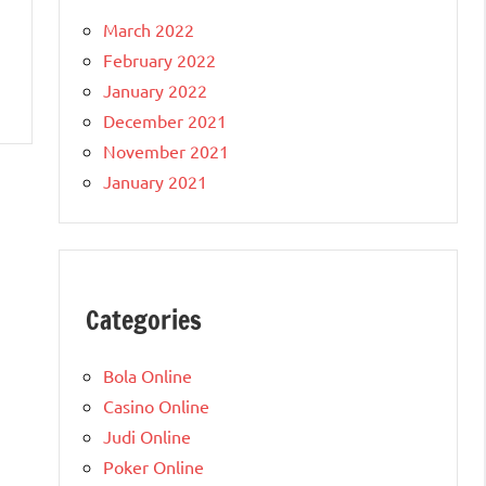
March 2022
February 2022
January 2022
December 2021
November 2021
January 2021
Categories
Bola Online
Casino Online
Judi Online
Poker Online