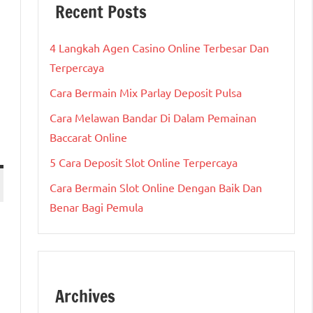
Recent Posts
4 Langkah Agen Casino Online Terbesar Dan
Terpercaya
Cara Bermain Mix Parlay Deposit Pulsa
Cara Melawan Bandar Di Dalam Pemainan
Baccarat Online
5 Cara Deposit Slot Online Terpercaya
Cara Bermain Slot Online Dengan Baik Dan
Benar Bagi Pemula
Archives