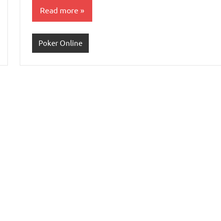
Read more
Poker Online