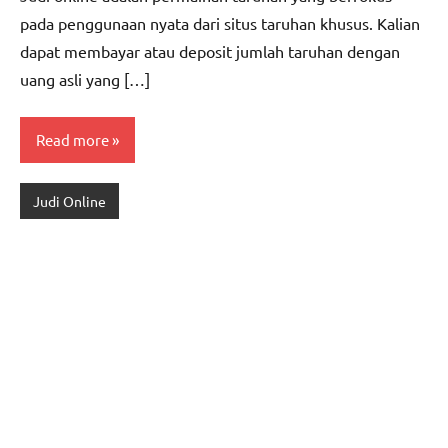
pada penggunaan nyata dari situs taruhan khusus. Kalian
dapat membayar atau deposit jumlah taruhan dengan
uang asli yang […]
Read more
Judi Online