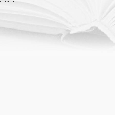
<!--[if IE 7]>