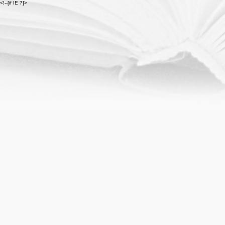
<!--[if IE 7]>