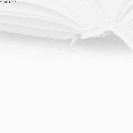
<!--[if IE 7]>