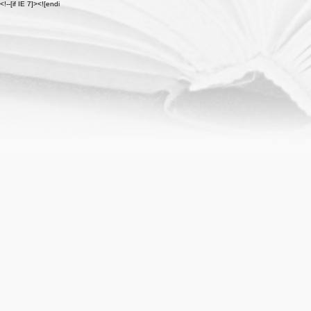
<!--[if IE 7]>
<![endi