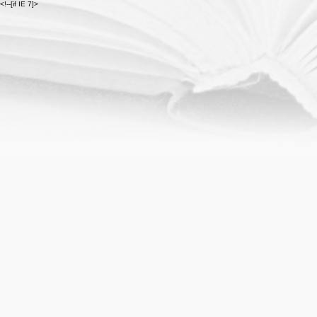
<!--[if IE 7]>