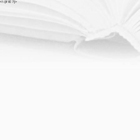
<!--[if IE 7]>