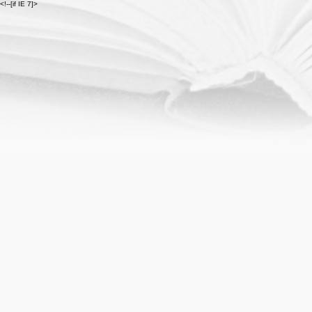
<!--[if IE 7]>