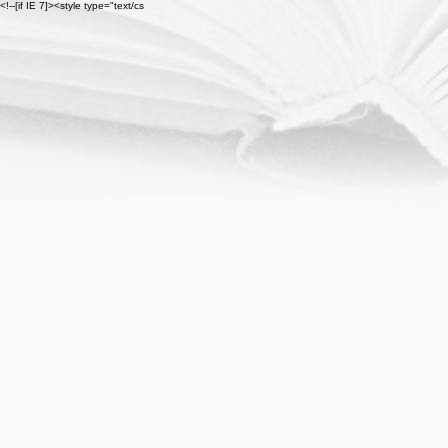
<!--[if IE 7]><style type="text/cs