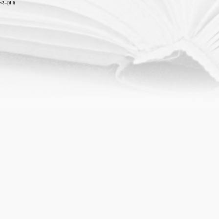
<!--[if lt