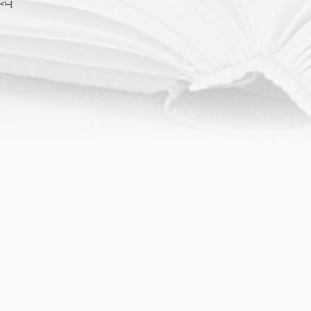
<!--[